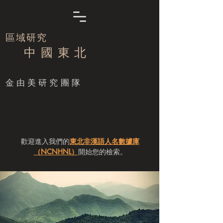
區域研究
中 國 東 北
​金由美研究團隊
歡迎進入我們的
東北非漢語人名數據庫
（NCNHNL）
開始您的檢索。