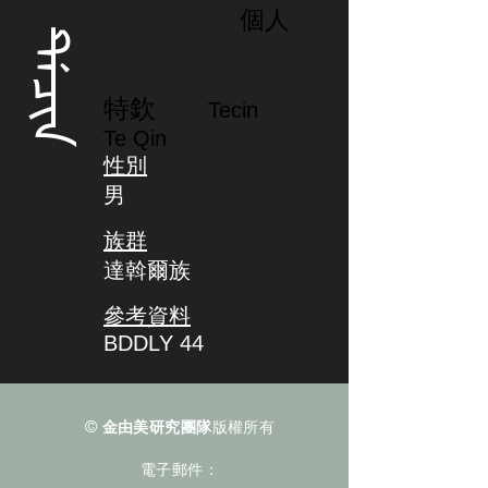
個人
ᡨᡝᠴᡳᠨ
特欽
Tecin
Te Qin
性別
男
族群
達斡爾族
參考資料
BDDLY 44
©
金由美研究團隊
版權所有
電子郵件：