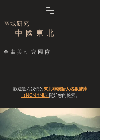
區域研究
中 國 東 北
​金由美研究團隊
歡迎進入我們的
東北非漢語人名數據庫
（NCNHNL）
開始您的檢索。