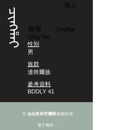
個人
ᠴᡳᠩᡥᠠᡳ
青海
Cinghai
Qing Hai
性別
男
族群
達斡爾族
參考資料
BDDLY 41
©
金由美研究團隊
版權所有
電子郵件：