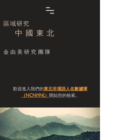
區域研究
中 國 東 北
​金由美研究團隊
歡迎進入我們的
東北非漢語人名數據庫
（NCNHNL）
開始您的檢索。