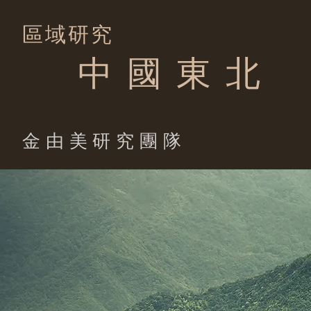
區域研究
中 國 東 北
​金由美研究團隊