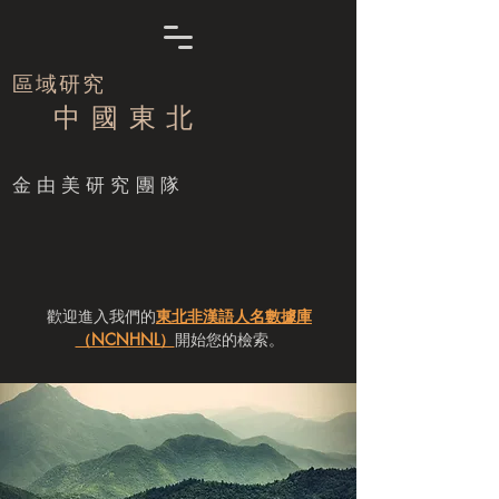
區域研究
中 國 東 北
​金由美研究團隊
歡迎進入我們的
東北非漢語人名數據庫
（NCNHNL）
開始您的檢索。