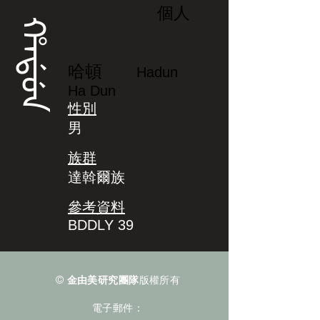
個人
ᡥᠠᡩᡠᠨ
哈頓
Hadun
Ha Dun
性別
男
族群
達斡爾族
參考資料
BDDLY 39
©
金由美研究團隊
版權所有
電子郵件：