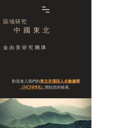
區域研究
中 國 東 北
​金由美研究團隊
歡迎進入我們的
東北非漢語人名數據庫
（NCNHNL）
開始您的檢索。