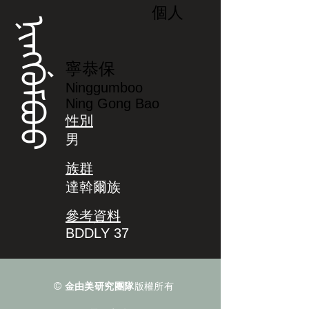
個人
ᠨᡳᠩᡤᡠᠮᠪᠣᠣ
寧恭保
Ninggumboo
Ning Gong Bao
性別
男
族群
達斡爾族
參考資料
BDDLY 37
©
金由美研究團隊
版權所有