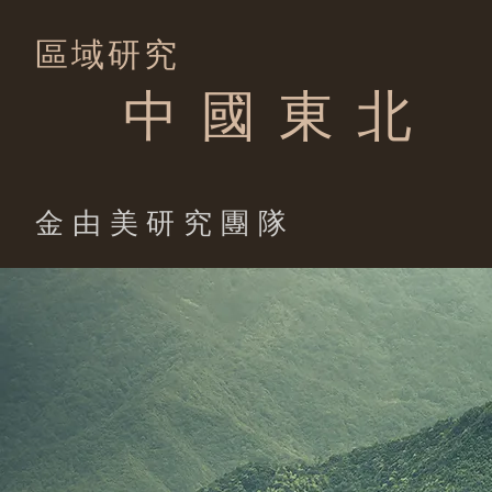
區域研究
中 國 東 北
​金由美研究團隊