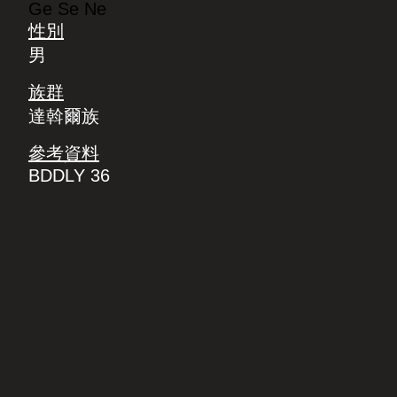
Ge Se Ne
性別
男
族群
達斡爾族
參考資料
BDDLY 36