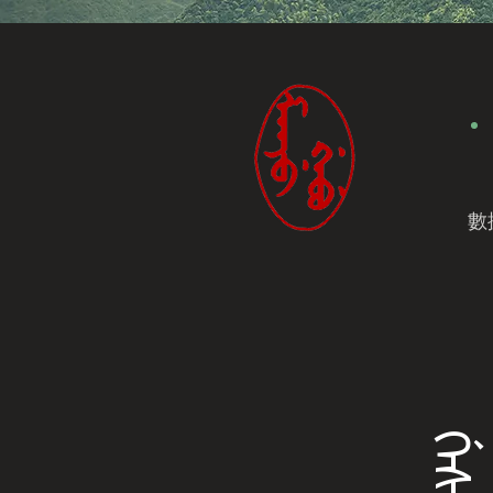
數
ᡤᡝᠰᡝᠨᡝ