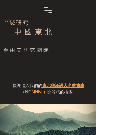
區域研究
中 國 東 北
​金由美研究團隊
歡迎進入我們的
東北非漢語人名數據庫
（NCNHNL）
開始您的檢索。