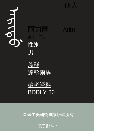
個人
ᠠᡵᡳᡨᡠ
阿力圖
Aritu
A Li Tu
性別
男
族群
達斡爾族
參考資料
BDDLY 36
©
金由美研究團隊
版權所有
電子郵件：