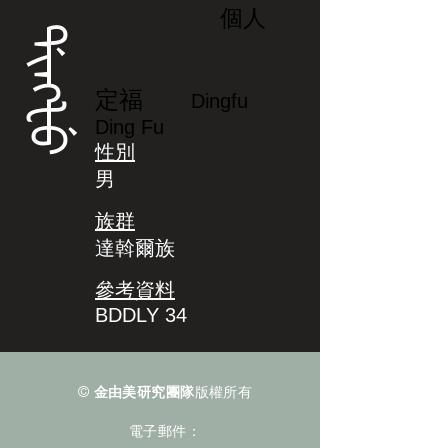
個人
ᡩᡳᠩᡶᡠ
定福
Dingfu
Ding Fu
性別
男
族群
達斡爾族
參考資料
BDDLY 34
©
金由美研究團隊
版權所有
電子郵件：