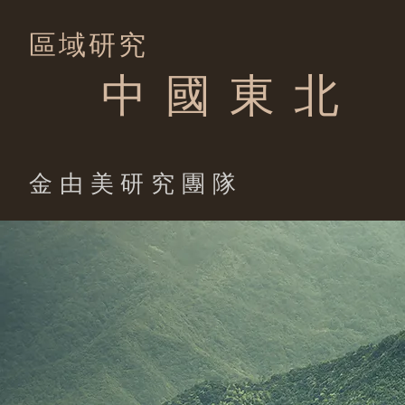
區域研究
中 國 東 北
​金由美研究團隊