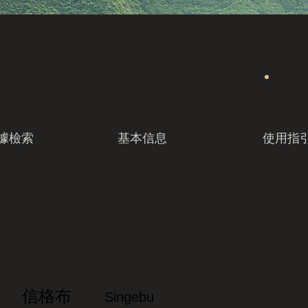
據檢索
基本信息
使用指
信格布
Singebu