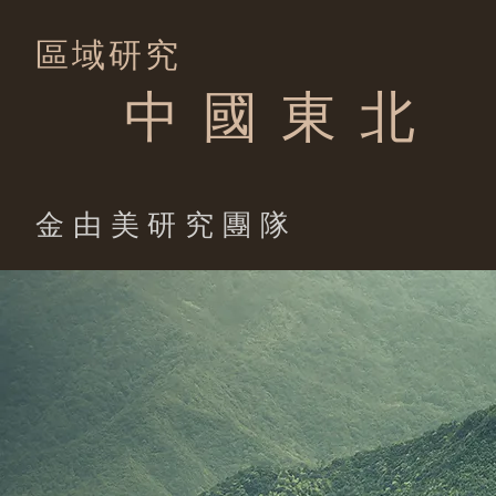
區域研究
中 國 東 北
​金由美研究團隊