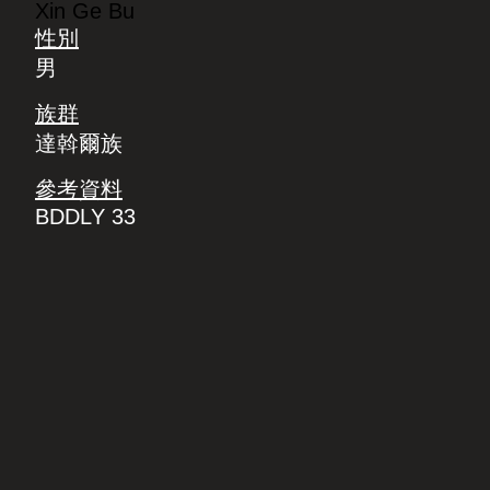
Xin Ge Bu
性別
男
族群
達斡爾族
參考資料
BDDLY 33