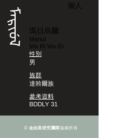
個人
ᠮᠠᡵᡳᡠᠯ
瑪日烏爾
Mariul
Ma Ri Wu Er
性別
男
族群
達斡爾族
參考資料
BDDLY 31
©
金由美研究團隊
版權所有