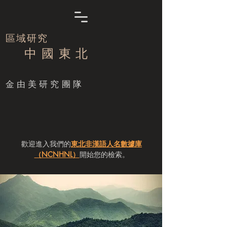
區域研究
中 國 東 北
​金由美研究團隊
歡迎進入我們的
東北非漢語人名數據庫
（NCNHNL）
開始您的檢索。