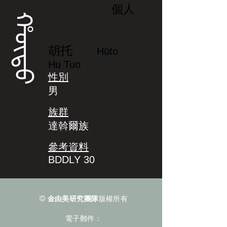
個人
ᡥᡡᡨᠣ
胡托
Hūto
Hu Tuo
性別
男
族群
達斡爾族
參考資料
BDDLY 30
©
金由美研究團隊
版權所有
電子郵件：