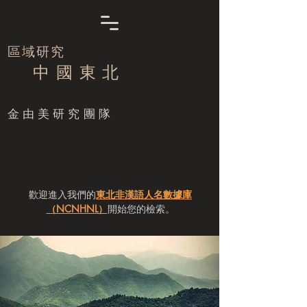
區域研究
中 國 東 北
​金由美研究團隊
歡迎進入我們的
東北非漢語人名數據庫
（NCNHNL）
開始您的檢索。