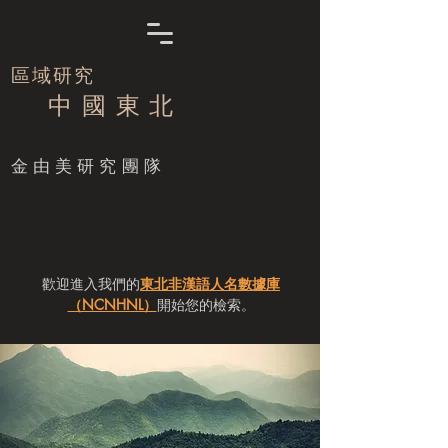
區域研究
中 國 東 北
​金由美研究團隊
歡迎進入我們的
東北非漢語人名數據庫
（NCNHNL）
開始您的檢索。