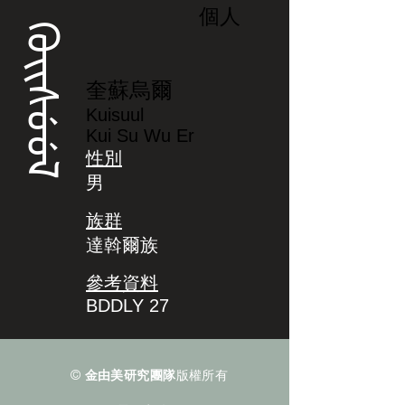
個人
ᡴᡠᡳᠰᡠᡠᠯ
奎蘇烏爾
Kuisuul
Kui Su Wu Er
性別
男
族群
達斡爾族
參考資料
BDDLY 27
©
金由美研究團隊
版權所有