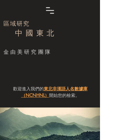
區域研究
中 國 東 北
​金由美研究團隊
歡迎進入我們的
東北非漢語人名數據庫
（NCNHNL）
開始您的檢索。