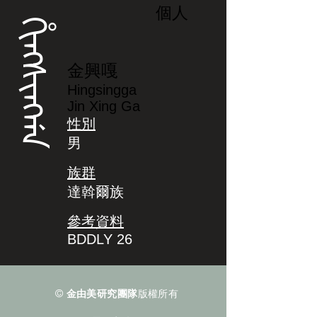
個人
ᡥᡳᠩᠰᡳᠩᡤᠠ
金興嘎
Hingsingga
Jin Xing Ga
性別
男
族群
達斡爾族
參考資料
BDDLY 26
©
金由美研究團隊
版權所有