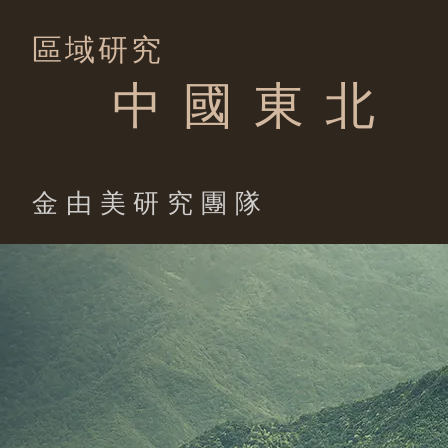
區域研究
中 國 東 北
​金由美研究團隊