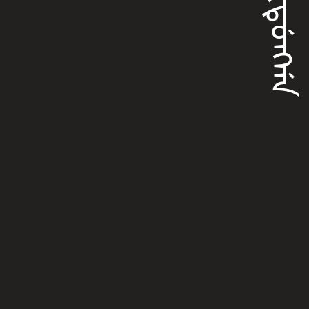
ᡳᡴᡨᡠᠩᡤᠠ