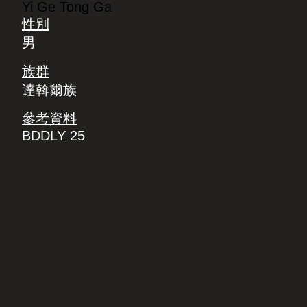
Yi Ge Tong Ga
性別
男
族群
達斡爾族
參考資料
BDDLY 25