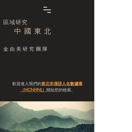
區域研究
中 國 東 北
​金由美研究團隊
歡迎進入我們的
東北非漢語人名數據庫
（NCNHNL）
開始您的檢索。