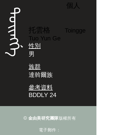
個人
ᡨᠣᡳᠩᡤᡝ
托雲格
Toingge
Tuo Yun Ge
性別
男
族群
達斡爾族
參考資料
BDDLY 24
©
金由美研究團隊
版權所有
電子郵件：