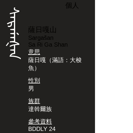
個人
ᠰᠠᡵᡤᠠᡧᠠᠨ
薩日嘎山
Sargašan
Sa Ri Ga Shan
意思
薩日嘎（滿語：大梭
魚）
性別
男
族群
達斡爾族
參考資料
BDDLY 24