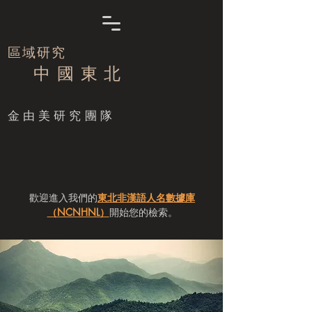
區域研究
中 國 東 北
​金由美研究團隊
歡迎進入我們的
東北非漢語人名數據庫
（NCNHNL）
開始您的檢索。