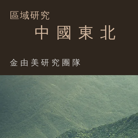
區域研究
中 國 東 北
​金由美研究團隊