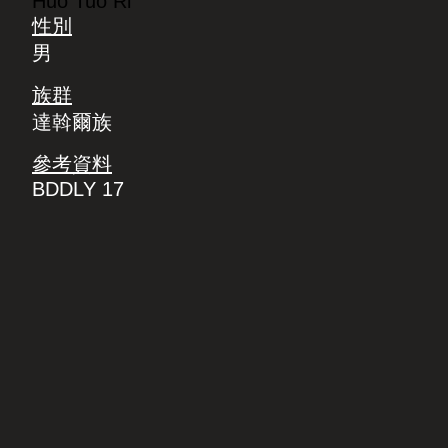
Huo Tuo Ri
性別
男
族群
達斡爾族
參考資料
BDDLY 17