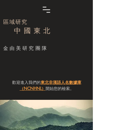
區域研究
中 國 東 北
​金由美研究團隊
歡迎進入我們的
東北非漢語人名數據庫
（NCNHNL）
開始您的檢索。