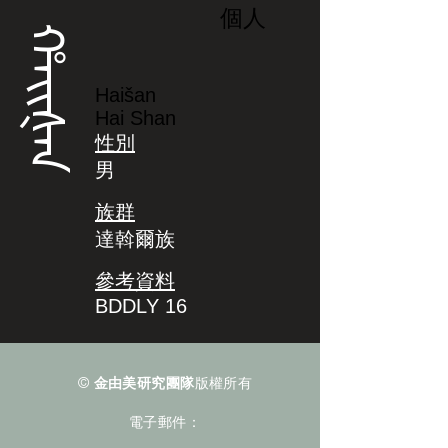
個人
ᡥᠠᡳᡧᠠᠨ
Haišan
Hai Shan
性別
男
族群
達斡爾族
參考資料
BDDLY 16
©
金由美研究團隊
版權所有
電子郵件：