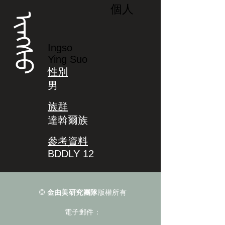
個人
ᡳᠩᠰᠣ
Ingso
Ying Suo
性別
男
族群
達斡爾族
參考資料
BDDLY 12
©
金由美研究團隊
版權所有
電子郵件：