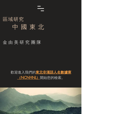
區域研究
中 國 東 北
​金由美研究團隊
歡迎進入我們的
東北非漢語人名數據庫
（NCNHNL）
開始您的檢索。