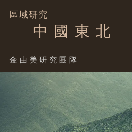
區域研究
中 國 東 北
​金由美研究團隊