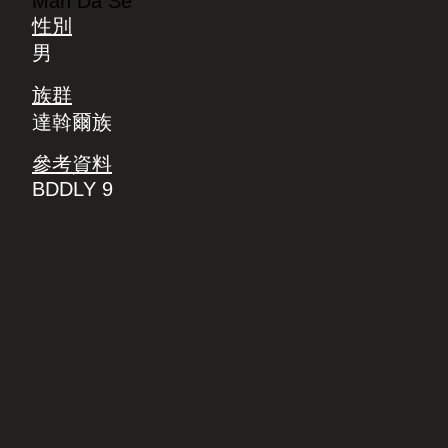
Man Da Se
性別
男
族群
達斡爾族
參考資料
BDDLY 9