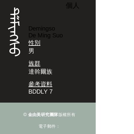
個人
ᡩᡝᠮᡳᠩᠰᠣ
Demingso
De Ming Suo
性別
男
族群
達斡爾族
參考資料
BDDLY 7
©
金由美研究團隊
版權所有
電子郵件：