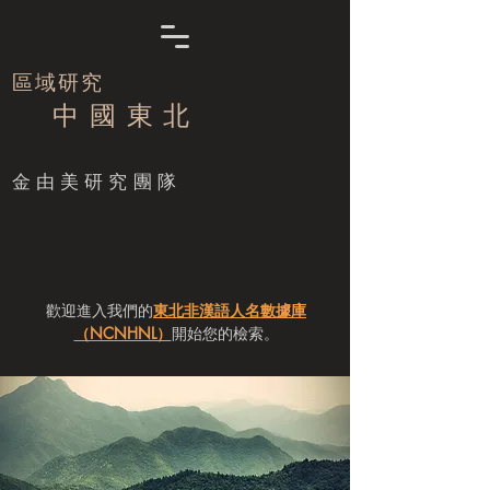
區域研究
中 國 東 北
​金由美研究團隊
歡迎進入我們的
東北非漢語人名數據庫
（NCNHNL）
開始您的檢索。