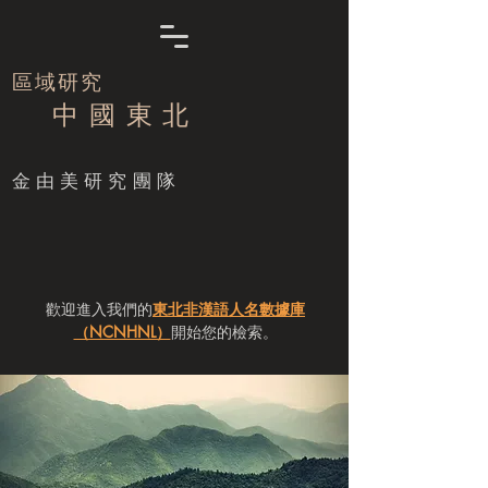
區域研究
中 國 東 北
​金由美研究團隊
歡迎進入我們的
東北非漢語人名數據庫
（NCNHNL）
開始您的檢索。