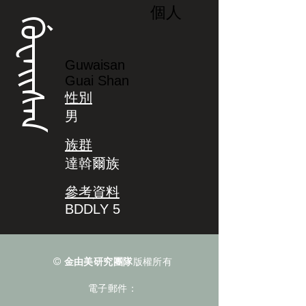
個人
ᡤᡠᠸᠠᡳᠰᠠᠨ
Guwaisan
Guai Shan
性別
男
族群
達斡爾族
參考資料
BDDLY 5
©
金由美研究團隊
版權所有
電子郵件：