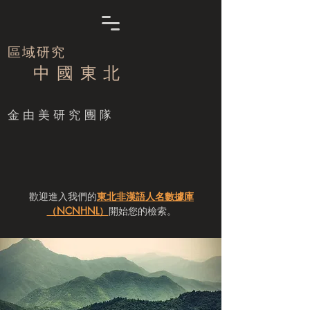
區域研究
中 國 東 北
​金由美研究團隊
歡迎進入我們的
東北非漢語人名數據庫
（NCNHNL）
開始您的檢索。