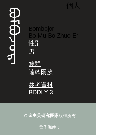
個人
ᠪᠣᠮᠪᠣᠵᠣᡵ
Bombojor
Bo Mu Bo Zhuo Er
性別
男
族群
達斡爾族
參考資料
BDDLY 3
©
金由美研究團隊
版權所有
電子郵件：