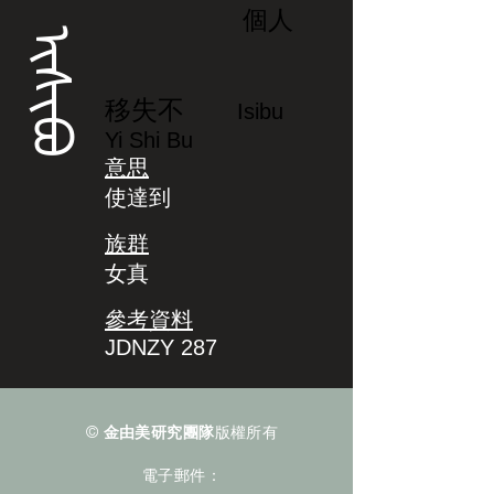
個人
ᡳᠰᡳᠪᠣ
移失不
Isibu
Yi Shi Bu
意思
使達到
族群
女真
參考資料
JDNZY 287
©
金由美研究團隊
版權所有
電子郵件：