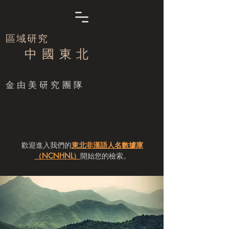
區域研究
中 國 東 北
​金由美研究團隊
歡迎進入我們的
東北非漢語人名數據庫
（NCNHNL）
開始您的檢索。