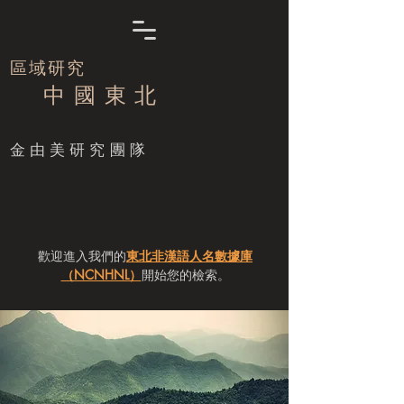
區域研究
中 國 東 北
​金由美研究團隊
歡迎進入我們的
東北非漢語人名數據庫
（NCNHNL）
開始您的檢索。