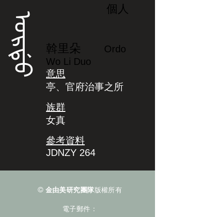
個人
ᠣᡵᡩᠣ
斡里朵
Ordo
Wo Li Duo
意思
亭、官府治事之所
族群
女真
參考資料
JDNZY 264
©
金由美研究團隊
版權所有
電子郵件：