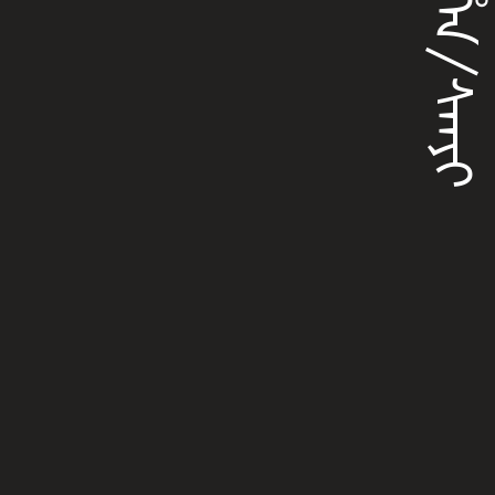
ᠰᡝᡥᡝᠨ/ᠰᠠᠨᠶᡳ