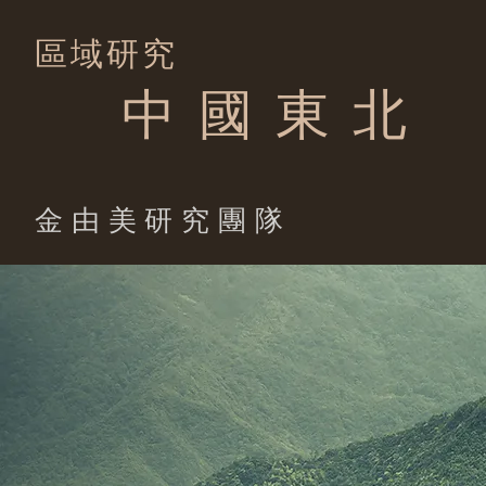
區域研究
中 國 東 北
​金由美研究團隊