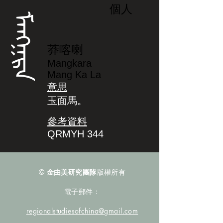
個人
ᠮᠠᠩᡴᡵᠠ
莽喀喇
Mangkara
Mang Ka La
意思
玉面馬。
參考資料
QRMYH 344
©
金由美研究團隊
版權所有
電子郵件：
regionalstudiesofchina@gmail.com