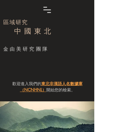
區域研究
中 國 東 北
​金由美研究團隊
歡迎進入我們的
東北非漢語人名數據庫
（NCNHNL）
開始您的檢索。