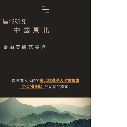
區域研究
中 國 東 北
​金由美研究團隊
歡迎進入我們的
東北非漢語人名數據庫
（NCNHNL）
開始您的檢索。