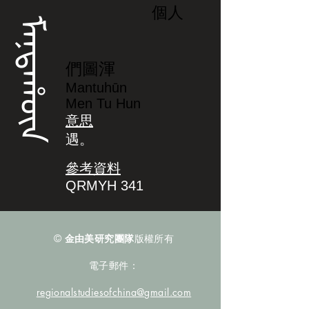
個人
ᠮᠠᠨᡨᠠᡥᡡᠨ
們圖渾
Mantuhūn
Men Tu Hun
意思
遇。
參考資料
QRMYH 341
©
金由美研究團隊
版權所有
電子郵件：
regionalstudiesofchina@gmail.com