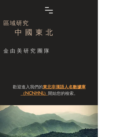
區域研究
中 國 東 北
​金由美研究團隊
歡迎進入我們的
東北非漢語人名數據庫
（NCNHNL）
開始您的檢索。