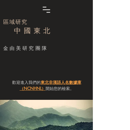
區域研究
中 國 東 北
​金由美研究團隊
歡迎進入我們的
東北非漢語人名數據庫
（NCNHNL）
開始您的檢索。