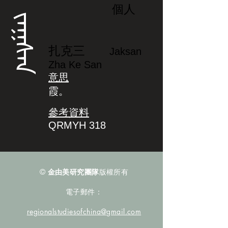
個人
ᠵᠠᡴᠰᠠᠨ
扎克三
Jaksan
Zha Ke San
意思
霞。
參考資料
QRMYH 318
©
金由美研究團隊
版權所有
電子郵件：
regionalstudiesofchina@gmail.com