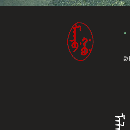
數
ᠮᠠᠯᠠᡥᡳ