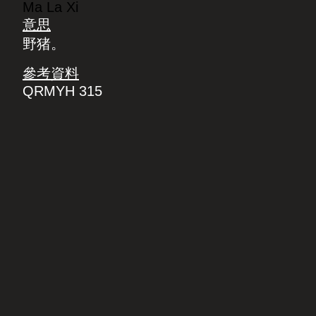
Ma La Xi
意思
野猪。
參考資料
QRMYH 315