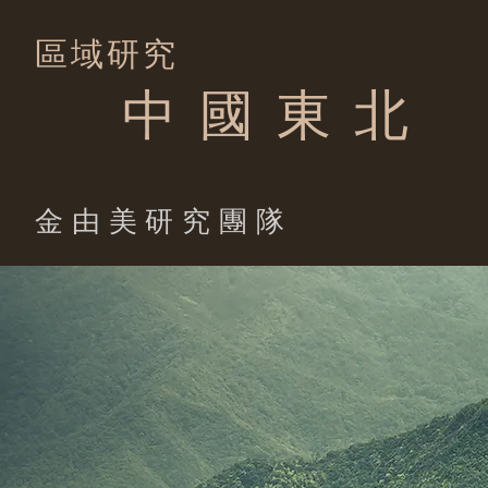
區域研究
中 國 東 北
​金由美研究團隊