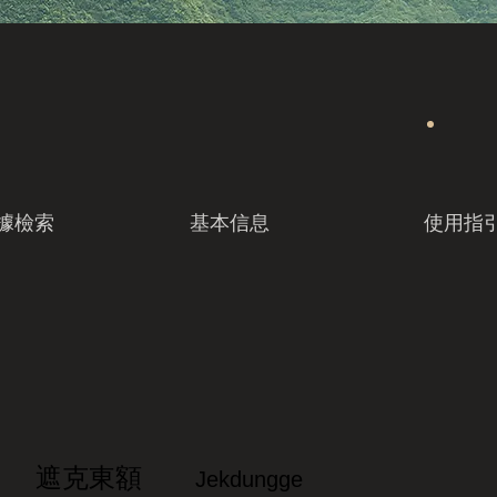
據檢索
基本信息
使用指
遮克東額
Jekdungge