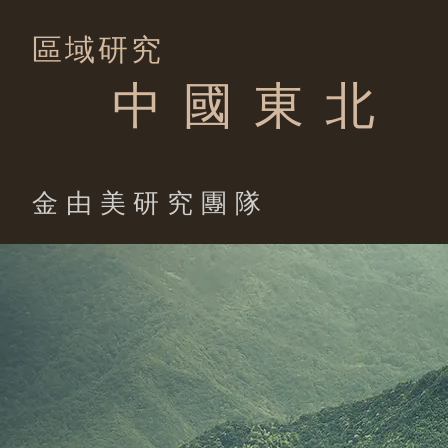
區域研究
中 國 東 北
​金由美研究團隊