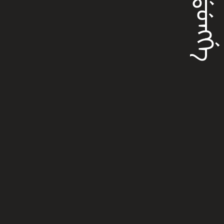
ᠵᡝᡴᡩᡠᠩᡤᡝ