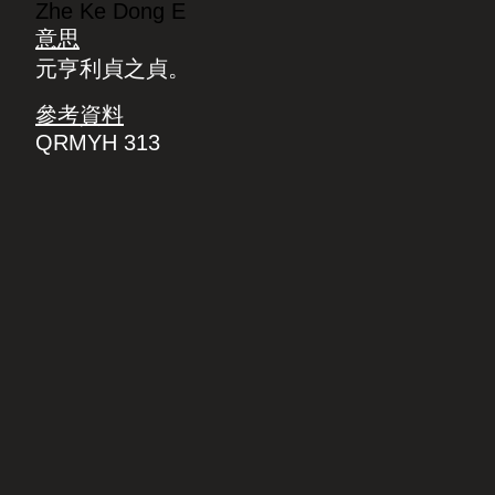
Zhe Ke Dong E
意思
元亨利貞之貞。
參考資料
QRMYH 313