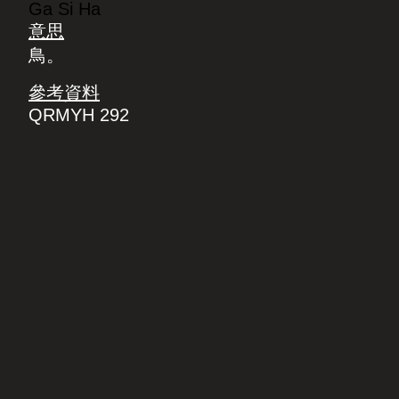
Ga Si Ha
意思
鳥。
參考資料
QRMYH 292