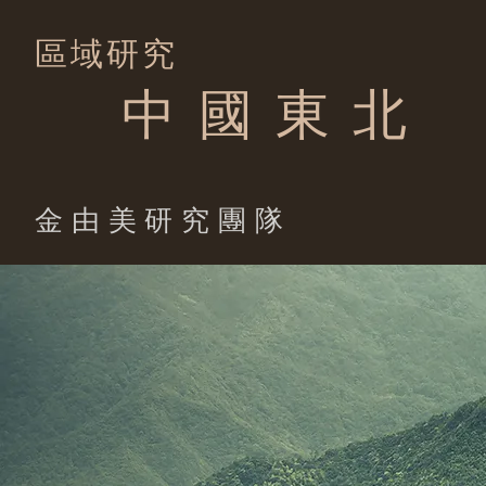
區域研究
中 國 東 北
​金由美研究團隊