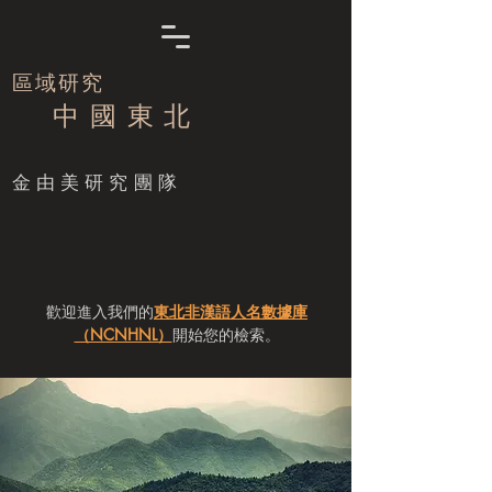
區域研究
中 國 東 北
​金由美研究團隊
歡迎進入我們的
東北非漢語人名數據庫
（NCNHNL）
開始您的檢索。