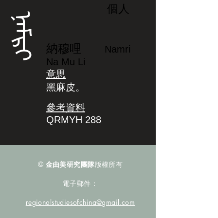
個人
ᠨᠠᠮᡵᡳ
納穆哩
Namri
Na Mu Li
意思
黑麻皮。
參考資料
QRMYH 288
©
金由美研究團隊
版權所有
電子郵件：
regionalstudiesofchina@gmail.com