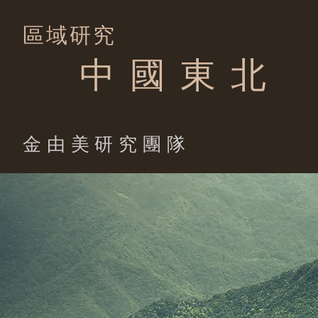
區域研究
中 國 東 北
​金由美研究團隊