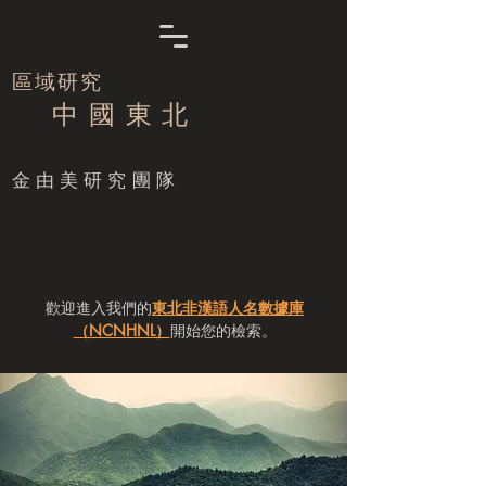
區域研究
中 國 東 北
​金由美研究團隊
歡迎進入我們的
東北非漢語人名數據庫
（NCNHNL）
開始您的檢索。