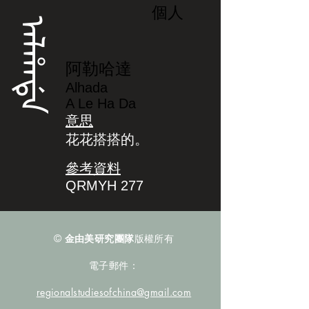
個人
ᠠᠯᡥᠠᡩᠠ
阿勒哈達
Alhada
A Le Ha Da
意思
花花搭搭的。
參考資料
QRMYH 277
©
金由美研究團隊
版權所有
電子郵件：
regionalstudiesofchina@gmail.com