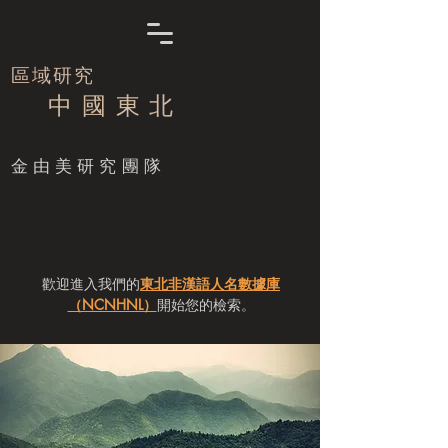
區域研究
中 國 東 北
​金由美研究團隊
歡迎進入我們的
東北非漢語人名數據庫
（NCNHNL）
開始您的檢索。