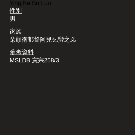
Ying Ke Bo Luo
性別
男
家族
朵顏衛都督阿兒乞蠻之弟
參考資料
MSLDB 憲宗258/3