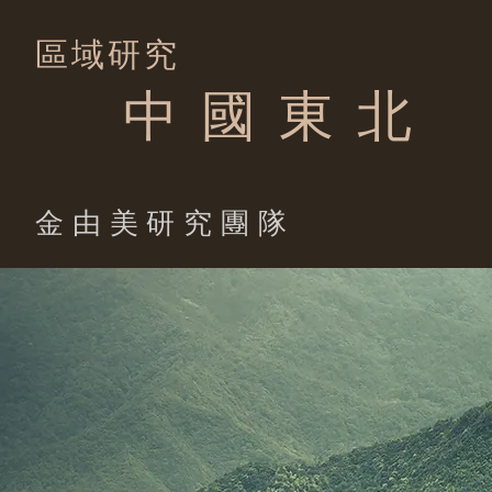
區域研究
中 國 東 北
​金由美研究團隊