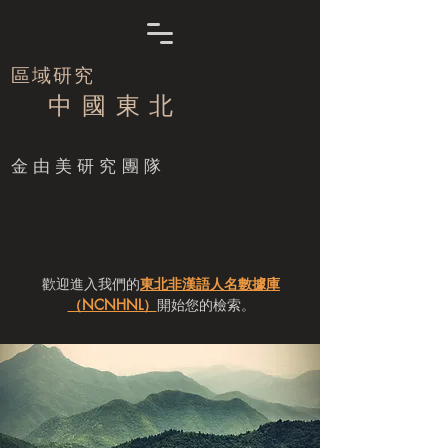
區域研究
中 國 東 北
​金由美研究團隊
歡迎進入我們的
東北非漢語人名數據庫
（NCNHNL）
開始您的檢索。