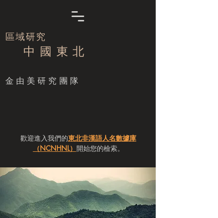
區域研究
中 國 東 北
​金由美研究團隊
歡迎進入我們的
東北非漢語人名數據庫
（NCNHNL）
開始您的檢索。