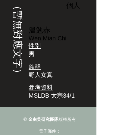
（暫無對應文字）
個人
溫勉赤
Wen Mian Chi
性別
男
族群
野人女真
參考資料
MSLDB 太宗34/1
©
金由美研究團隊
版權所有
電子郵件：