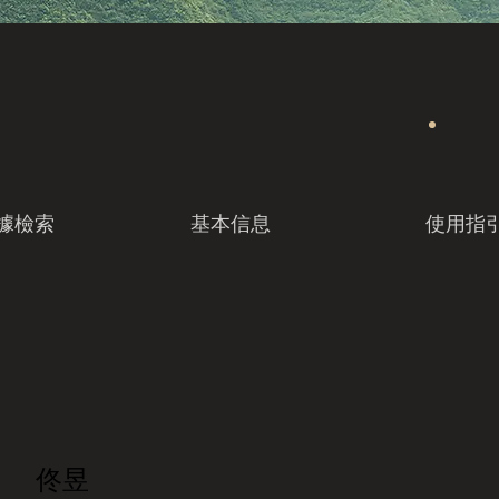
據檢索
基本信息
使用指
佟昱