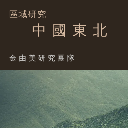
區域研究
中 國 東 北
​金由美研究團隊