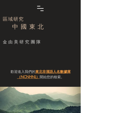
區域研究
中 國 東 北
​金由美研究團隊
歡迎進入我們的
東北非漢語人名數據庫
（NCNHNL）
開始您的檢索。