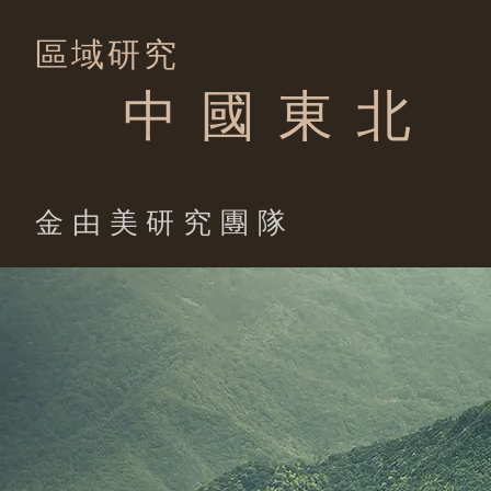
區域研究
中 國 東 北
​金由美研究團隊