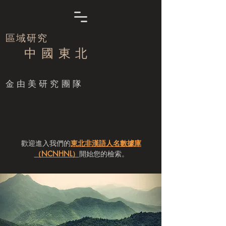
區域研究
中 國 東 北
​金由美研究團隊
歡迎進入我們的
東北非漢語人名數據庫
（NCNHNL）
開始您的檢索。