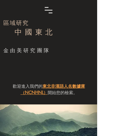
區域研究
中 國 東 北
​金由美研究團隊
歡迎進入我們的
東北非漢語人名數據庫
（NCNHNL）
開始您的檢索。