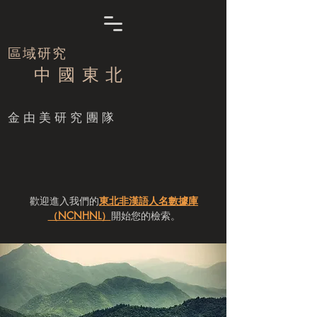
區域研究
中 國 東 北
​金由美研究團隊
歡迎進入我們的
東北非漢語人名數據庫
（NCNHNL）
開始您的檢索。