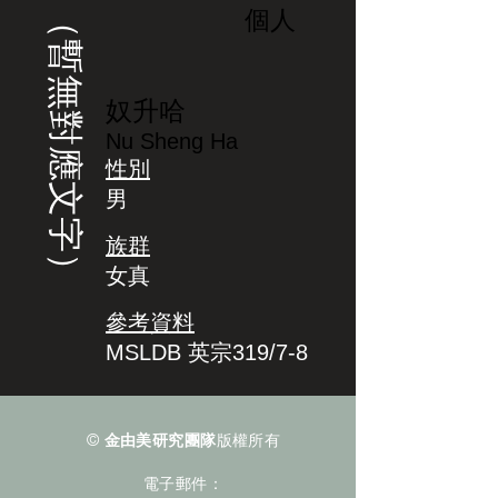
（暫無對應文字）
個人
奴升哈
Nu Sheng Ha
性別
男
族群
女真
參考資料
MSLDB 英宗319/7-8
©
金由美研究團隊
版權所有
電子郵件：