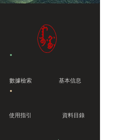
數據檢索
基本信息
使用指引
資料目錄