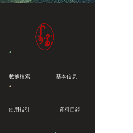
數據檢索
基本信息
使用指引
資料目錄